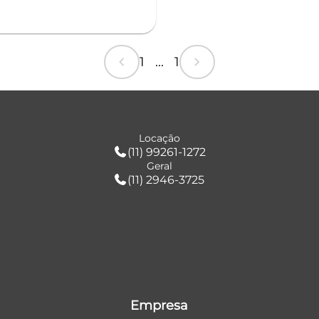
chevron_left
chevron_right
1 ... 1
Locação
(11) 99261-1272
Geral
(11) 2946-3725
Empresa