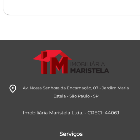
room
Av. Nossa Senhora da Encarnação, 07
- Jardim Maria
Estela
- São Paulo
- SP
Imobiliária Maristela Ltda. - CRECI: 4406J
Serviços