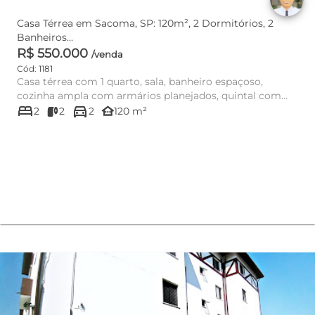
Casa Térrea em Sacoma, SP: 120m², 2 Dormitórios, 2
Banheiros...
R$ 550.000
/venda
Cód: 1181
Casa térrea com 1 quarto, sala, banheiro espaçoso,
cozinha ampla com armários planejados, quintal com
bed
directions_car
área de serviço +...
other_houses
2
2
2
120 m²