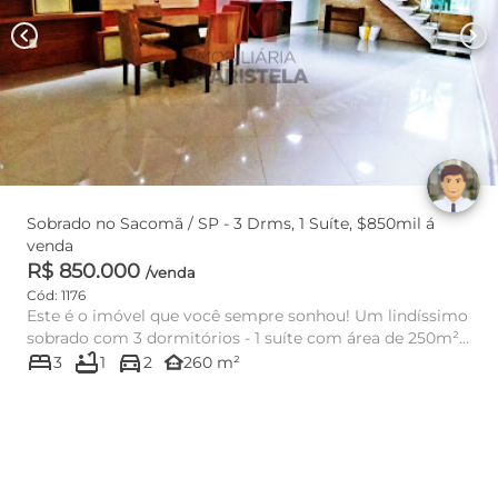
chevron_left
chevron_right
Sobrado no Sacomã / SP - 3 Drms, 1 Suíte, $850mil á
venda
R$ 850.000
/venda
Cód: 1176
Este é o imóvel que você sempre sonhou! Um lindíssimo
sobrado com 3 dormitórios - 1 suíte com área de 250m²,
bed
bathtub
directions_car
essa casa...
other_houses
3
1
2
260 m²