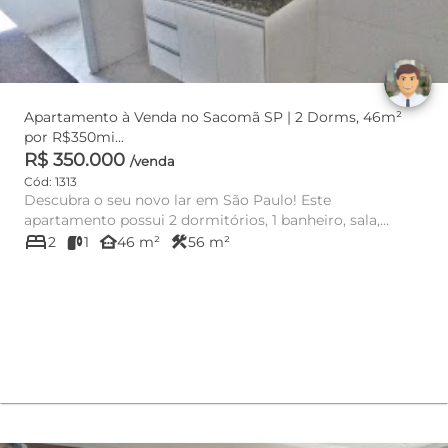
Apartamento à Venda no Sacomã SP | 2 Dorms, 46m²
por R$350mi...
R$ 350.000
/venda
Cód: 1313
Descubra o seu novo lar em São Paulo! Este
apartamento possui 2 dormitórios, 1 banheiro, sala,
bed
cozinha americana c...
other_houses
construction
2
1
46 m²
56 m²