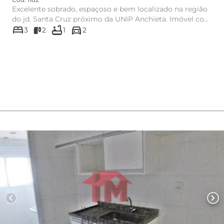
Excelente sobrado, espaçoso e bem localizado na região
do jd. Santa Cruz próximo da UNIP Anchieta. Imóvel com
bed
bathtub
directions_car
3 dormit...
3
2
1
2
chevron_left
chevron_right