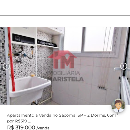
chevron_left
chevron_right
Apartamento à Venda no Sacomã, SP – 2 Dorms, 65m²
por R$319 ...
R$ 319.000
/venda