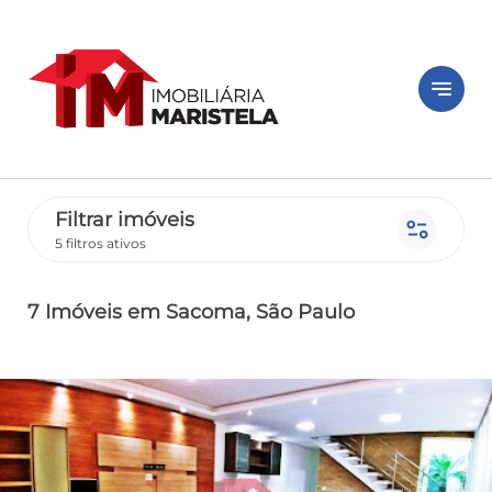
notes
Filtrar imóveis
page_info
5 filtros ativos
7 Imóveis
em Sacoma
, São Paulo