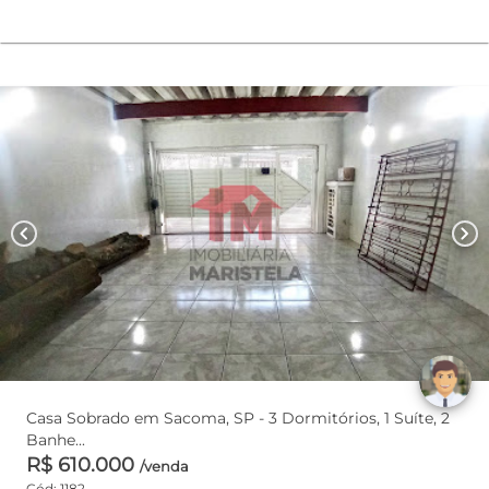
chevron_left
chevron_right
Casa Sobrado em Sacoma, SP - 3 Dormitórios, 1 Suíte, 2
Banhe...
R$ 610.000
/venda
Cód: 1182