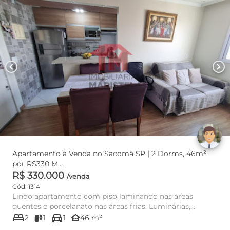
chevron_left
chevron_right
Apartamento à Venda no Sacomã SP | 2 Dorms, 46m²
por R$330 M...
R$ 330.000
/venda
Cód: 1314
Lindo apartamento com piso laminando nas áreas
quentes e porcelanato nas áreas frias. Luminárias,
bed
directions_car
armários planejados d...
other_houses
2
1
1
46 m²